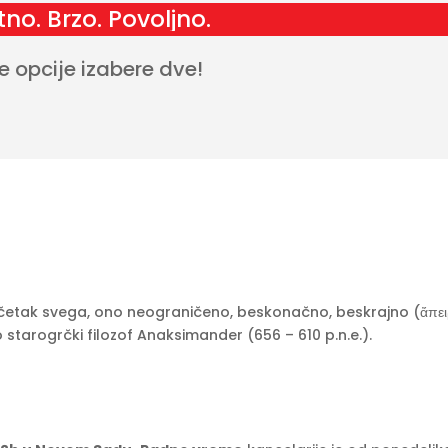
tno. Brzo. Povoljno.
e opcije izabere dve!
očetak svega, ono neograničeno, beskonačno, beskrajno (ἄπειρο
 starogrčki filozof Anaksimander (656 – 610 p.n.e.).