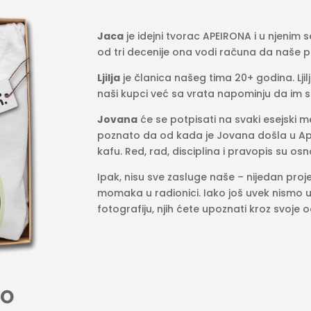
Jaca
je idejni tvorac APEIRONA i u njenim 
od tri decenije ona vodi računa da naše 
Ljilja
je članica našeg tima 20+ godina. Lji
naši kupci već sa vrata napominju da im 
Jovana
će se potpisati na svaki esejski me
poznato da od kada je Jovana došla u Apei
kafu. Red, rad, disciplina i pravopis su 
Ipak, nisu sve zasluge naše – nijedan proj
momaka u radionici. Iako još uvek nismo u
fotografiju, njih ćete upoznati kroz svoje
OO