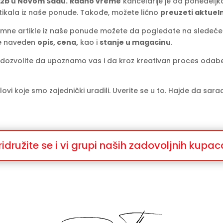
22b u Novom Sadu.
Radno vreme
kancelarije je od ponedeljk
tikala iz naše ponude. Takođe, možete lično
preuzeti aktuel
amne artikle iz naše ponude možete da pogledate na slede
 je naveden
opis, cena,
kao i
stanje u magacinu
.
o, dozvolite da upoznamo vas i da kroz kreativan proces od
lovi koje smo zajednički uradili. Uverite se u to. Hajde da s
ridružite se i vi grupi naših zadovoljnih kupac