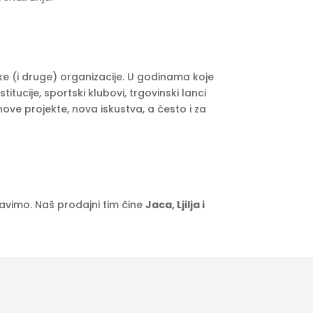
tske (i druge) organizacije. U godinama koje
stitucije, sportski klubovi, trgovinski lanci
ve projekte, nova iskustva, a često i za
stavimo. Naš prodajni tim čine
Jaca, Ljilja i